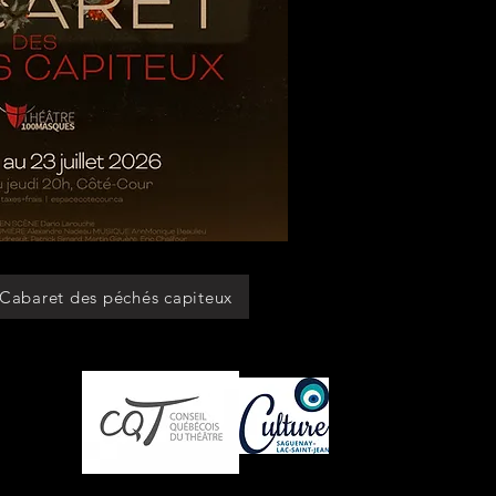
E BILLET(S)
 Cabaret des péchés capiteux
embre de