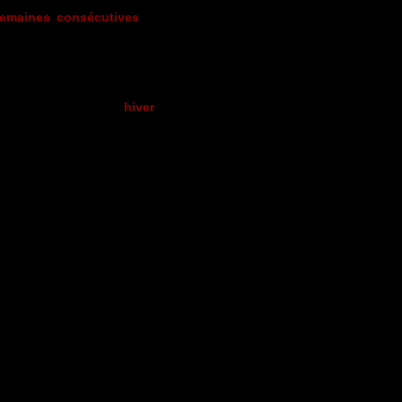
semaines consécutives
, explorant
n pratique l’une des spécificités du
di de septembre) et l’
hiver
(à partir
uent d’inscriptions.
cation.
418-698-3895), PAR COURRIEL