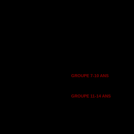
Les ateliers réguliers consiste
différentes époques théâtrales (à 
Toutes les sessions d’ateliers r
théâtre : être devant des spectat
Les ateliers réguliers se donnent
du quatrième samedi de janvier) 
Les groupes sont composés d’u
Ces ateliers ont lieu au Centre de
__________________________
GROUPE 7-10 ANS
Les ateliers ont lieu les samedis,
GROUPE 11-14 ANS
Les ateliers ont lieu les samedis
__________________________
POUR FAIRE UNE INSCRIPTI
(
theatre100masques@hotmail.c