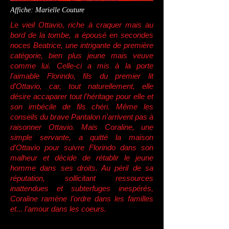
Affiche: Marielle Couture
Le vieil Ottavio, riche à craquer mais au
bord de la tombe, a épousé en secondes
noces Beatrice, une intrigante de première
catégorie, bien plus jeune mais veuve
comme lui. Celle-ci a mis à la porte
l'aimable Florindo, fils du premier lit
d'Ottavio, car, tout naturellement, elle
désire accaparer tout l'héritage pour elle et
son imbécile de fils chéri. Même les
conseils du brave Pantalon n'arrivent pas à
raisonner Ottavio. Mais Coraline, une
simple servante, a quitté la maison
d'Ottavio pour suivre Florindo dans son
malheur et décide de rétablir le jeune
homme dans ses droits. Au péril de sa
réputation, sollicitant ressources
inattendues et subterfuges inespérés,
Coraline ramène l'ordre dans les familles
et... l'amour dans les coeurs.