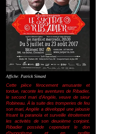
Affiche: Patrick Simard
Cette pièce férocement amusante et
tordue, raconte les aventures de Ribadier,
le second mari d'Angèle, veuve de sieur
Robineau. À la suite des tromperies de feu
son mari, Angèle a développé une jalousie
frisant la paranoïa et surveille étroitement
les activités de son deuxième conjoint.
Ribadier possède cependant le don
d'hypnotisme et en profite